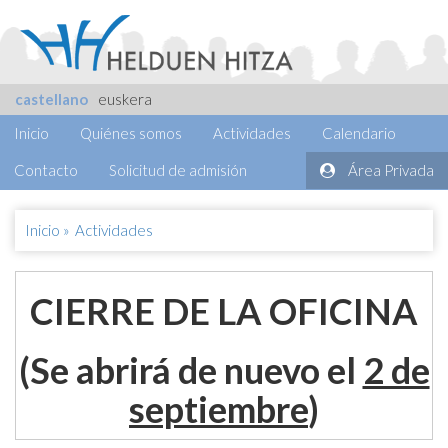
castellano
euskera
Inicio
Quiénes somos
Actividades
Calendario
Contacto
Solicitud de admisión
Área Privada
Inicio
»
Actividades
CIERRE DE LA OFICINA
(Se abrirá de nuevo el
2 de
septiembre
)