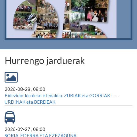
Hurrengo jarduerak
2026-08-28 , 08:00
Bidezidor kiroleko irtenaldia. ZURIAK eta GORRIAK ----
URDINAK eta BERDEAK
2026-09-27 , 08:00
SORIA, EDERRA ETA EZEZAGUNA