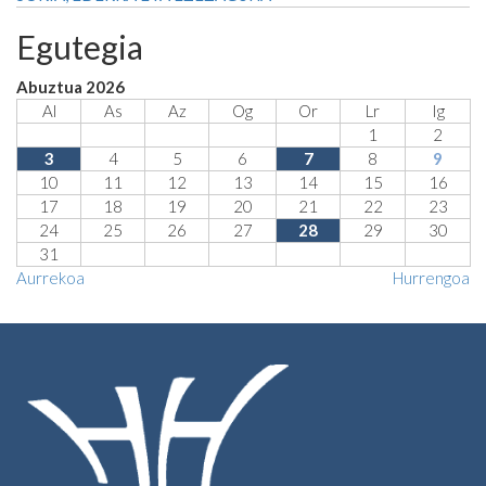
Egutegia
Abuztua 2026
Al
As
Az
Og
Or
Lr
Ig
1
2
3
4
5
6
7
8
9
10
11
12
13
14
15
16
17
18
19
20
21
22
23
24
25
26
27
28
29
30
31
Aurrekoa
Hurrengoa