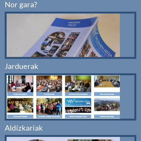
Nor gara?
Jarduerak
Aldizkariak