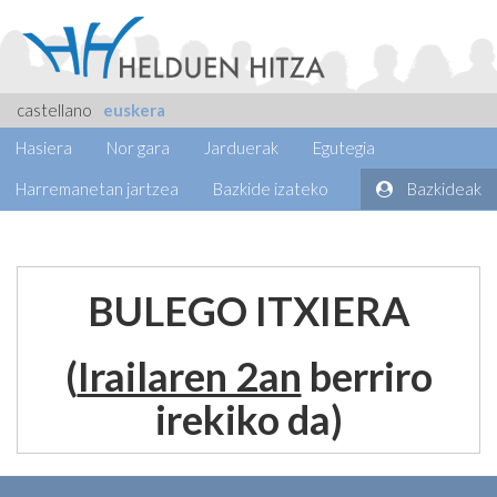
castellano
euskera
Hasiera
Nor gara
Jarduerak
Egutegia
Harremanetan jartzea
Bazkide izateko
Bazkideak
BULEGO ITXIERA
(
Irailaren 2an
berriro
irekiko da)