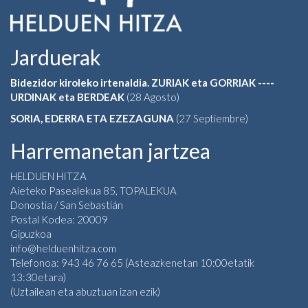
Jarduerak
Bidezidor kiroleko irtenaldia. ZURIAK eta GORRIAK ----
URDINAK eta BERDEAK
(28 Agosto)
SORIA, EDERRA ETA EZEZAGUNA
(27 Septiembre)
Harremanetan jartzea
HELDUEN HITZA
Aieteko Pasealekua 85, TOPALEKUA
Donostia / San Sebastián
Postal Kodea: 20009
Gipuzkoa
info@helduenhitza.com
Telefonoa: 943 46 76 65 (Asteazkenetan 10:00etatik
13:30etara)
(Uztailean eta abuztuan izan ezik)