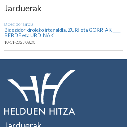
Jarduerak
Bidezidor kirola
Bidezidor kiroleko irtenaldia. ZURI eta GORRIAK ____
BERDE eta URDINAK
10-11-2023 08:00
Jarduerak