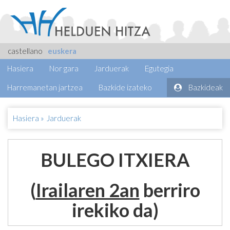
castellano
euskera
Hasiera
Nor gara
Jarduerak
Egutegia
Harremanetan jartzea
Bazkide izateko
Bazkideak
Hasiera
»
Jarduerak
BULEGO ITXIERA
(
Irailaren 2an
berriro
irekiko da)