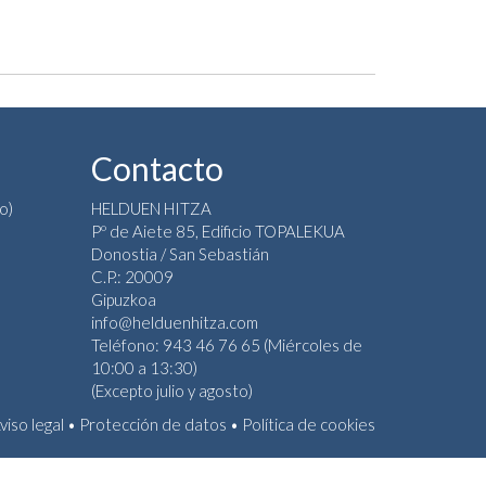
Contacto
o)
HELDUEN HITZA
Pº de Aiete 85, Edificio TOPALEKUA
Donostia / San Sebastián
C.P.: 20009
Gipuzkoa
info@helduenhitza.com
Teléfono: 943 46 76 65 (Miércoles de
10:00 a 13:30)
(Excepto julio y agosto)
viso legal
•
Protección de datos
•
Política de cookies