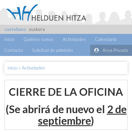
castellano
euskera
Inicio
Quiénes somos
Actividades
Calendario
Contacto
Solicitud de admisión
Área Privada
Inicio
»
Actividades
CIERRE DE LA OFICINA
(Se abrirá de nuevo el
2 de
septiembre
)