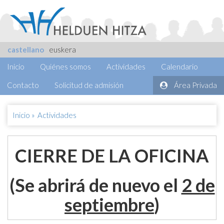
castellano
euskera
Inicio
Quiénes somos
Actividades
Calendario
Contacto
Solicitud de admisión
Área Privada
Inicio
»
Actividades
CIERRE DE LA OFICINA
(Se abrirá de nuevo el
2 de
septiembre
)