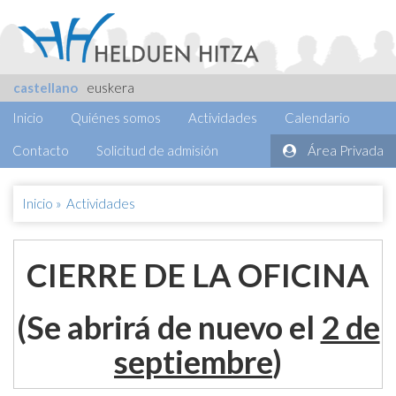
castellano
euskera
Inicio
Quiénes somos
Actividades
Calendario
Contacto
Solicitud de admisión
Área Privada
Inicio
»
Actividades
CIERRE DE LA OFICINA
(Se abrirá de nuevo el
2 de
septiembre
)