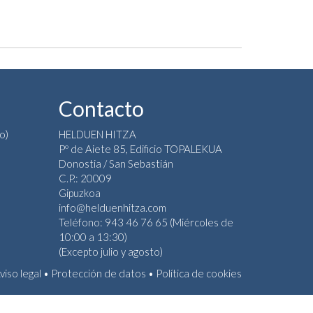
Contacto
o)
HELDUEN HITZA
Pº de Aiete 85, Edificio TOPALEKUA
Donostia / San Sebastián
C.P.: 20009
Gipuzkoa
info@helduenhitza.com
Teléfono: 943 46 76 65 (Miércoles de
10:00 a 13:30)
(Excepto julio y agosto)
viso legal
•
Protección de datos
•
Política de cookies