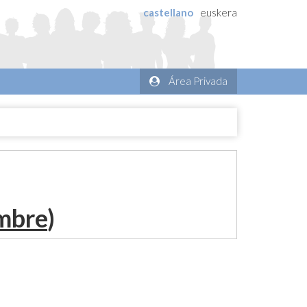
castellano
euskera
Área Privada
embre
)