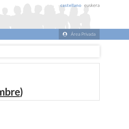
castellano
euskera
Área Privada
embre
)