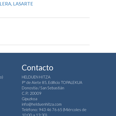
ILERA, LASARTE
Contacto
o)
HELDUEN HITZA
Pº de Aiete 85, Edificio TOPALEKUA
Donostia / San Sebastián
C.P.: 20009
Gipuzkoa
info@helduenhitza.com
Teléfono: 943 46 76 65 (Miércoles de
10:00 a 13:30)