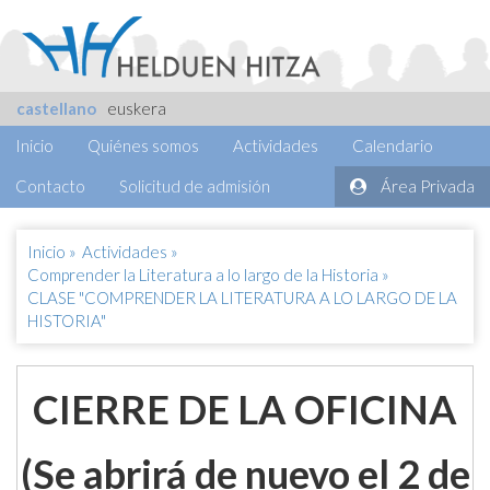
castellano
euskera
Inicio
Quiénes somos
Actividades
Calendario
Contacto
Solicitud de admisión
Área Privada
Inicio
»
Actividades
»
Comprender la Literatura a lo largo de la Historia
»
CLASE "COMPRENDER LA LITERATURA A LO LARGO DE LA
HISTORIA"
CIERRE DE LA OFICINA
(Se abrirá de nuevo el
2 de