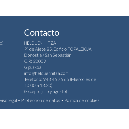
Contacto
o)
HELDUEN HITZA
Pº de Aiete 85, Edificio TOPALEKUA
Donostia / San Sebastián
C.P.: 20009
Gipuzkoa
info@helduenhitza.com
Teléfono: 943 46 76 65 (Miércoles de
10:00 a 13:30)
(Excepto julio y agosto)
viso legal
•
Protección de datos
•
Política de cookies