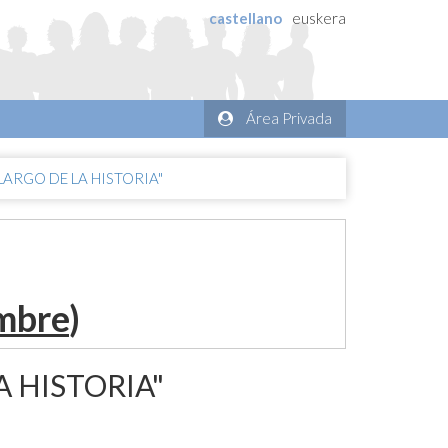
castellano
euskera
Área Privada
LARGO DE LA HISTORIA"
embre
)
 HISTORIA"