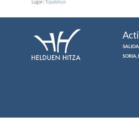
Lugar:
Topalekua
Act
SALIDA
SORIA,