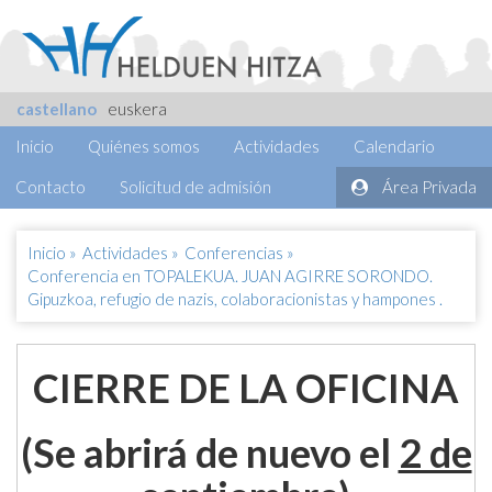
castellano
euskera
Inicio
Quiénes somos
Actividades
Calendario
Contacto
Solicitud de admisión
Área Privada
Inicio
»
Actividades
»
Conferencias
»
Conferencia en TOPALEKUA. JUAN AGIRRE SORONDO.
Gipuzkoa, refugio de nazis, colaboracionistas y hampones .
CIERRE DE LA OFICINA
(Se abrirá de nuevo el
2 de