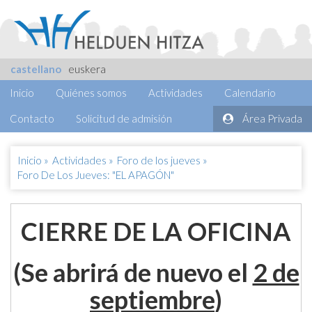
castellano
euskera
Inicio
Quiénes somos
Actividades
Calendario
Contacto
Solicitud de admisión
Área Privada
Inicio
»
Actividades
»
Foro de los jueves
»
Foro De Los Jueves: "EL APAGÓN"
CIERRE DE LA OFICINA
(Se abrirá de nuevo el
2 de
septiembre
)