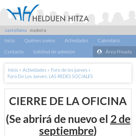
castellano
euskera
Inicio
Quiénes somos
Actividades
Calendario
Contacto
Solicitud de admisión
Área Privada
Inicio
»
Actividades
»
Foro de los jueves
»
Foro De Los Jueves: LAS REDES SOCIALES
CIERRE DE LA OFICINA
(Se abrirá de nuevo el
2 de
septiembre
)