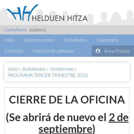
castellano
euskera
Inicio
Quiénes somos
Actividades
Calendario
Contacto
Solicitud de admisión
Área Privada
Inicio
»
Actividades
»
Senderismo
»
PROGRAMA TERCER TRIMESTRE. 2026
CIERRE DE LA OFICINA
(Se abrirá de nuevo el
2 de
septiembre
)