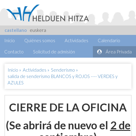
castellano
euskera
Inicio
Quiénes somos
Actividades
Calendario
Contacto
Solicitud de admisión
Área Privada
Inicio
»
Actividades
»
Senderismo
»
salida de senderismo BLANCOS y ROJOS ---- VERDES y
AZULES
CIERRE DE LA OFICINA
(Se abrirá de nuevo el
2 de