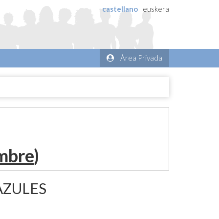
castellano
euskera
Área Privada
embre
)
AZULES