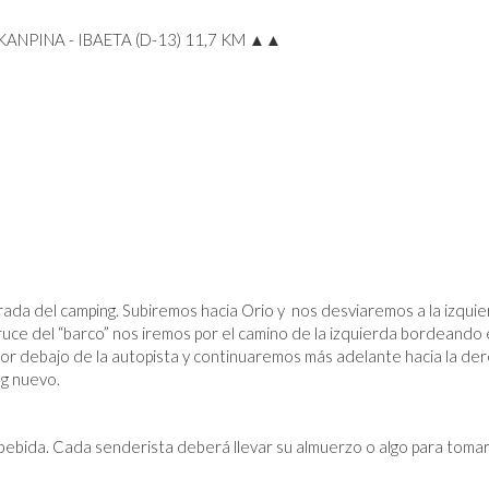
ANPINA - IBAETA (D-13) 11,7 KM ▲▲
ada del camping. Subiremos hacia Orio y nos desviaremos a la izquier
cruce del “barco” nos iremos por el camino de la izquierda bordeando 
por debajo de la autopista y continuaremos más adelante hacia la der
ng nuevo.
 bebida. Cada senderista deberá llevar su almuerzo o algo para tom