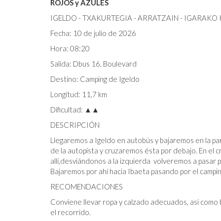
ROJOS y AZULES
IGELDO - TXAKURTEGIA - ARRATZAIN - IGARAKO K
Fecha: 10 de julio de 2026
Hora: 08:20
Salida: Dbus 16, Boulevard
Destino: Camping de Igeldo
Longitud: 11,7 km
Dificultad: ▲▲
DESCRIPCIÓN
Llegaremos a Igeldo en autobús y bajaremos en la par
de la autopista y cruzaremos ésta por debajo. En el 
allí,desviándonos a la izquierda volveremos a pasar 
Bajaremos por ahí hacia Ibaeta pasando por el campi
RECOMENDACIONES
Conviene llevar ropa y calzado adecuados, así como
el recorrido.