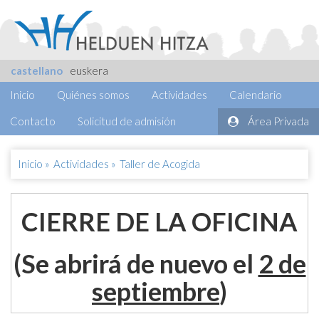
castellano
euskera
Inicio
Quiénes somos
Actividades
Calendario
Contacto
Solicitud de admisión
Área Privada
Inicio
»
Actividades
»
Taller de Acogida
CIERRE DE LA OFICINA
(Se abrirá de nuevo el
2 de
septiembre
)