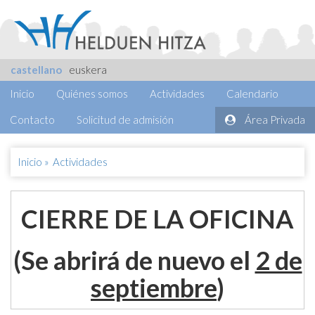
castellano
euskera
Inicio
Quiénes somos
Actividades
Calendario
Contacto
Solicitud de admisión
Área Privada
Inicio
»
Actividades
CIERRE DE LA OFICINA
(Se abrirá de nuevo el
2 de
septiembre
)