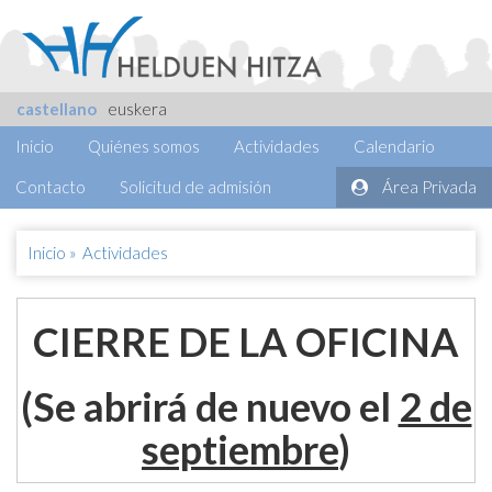
castellano
euskera
Inicio
Quiénes somos
Actividades
Calendario
Contacto
Solicitud de admisión
Área Privada
Inicio
»
Actividades
CIERRE DE LA OFICINA
(Se abrirá de nuevo el
2 de
septiembre
)