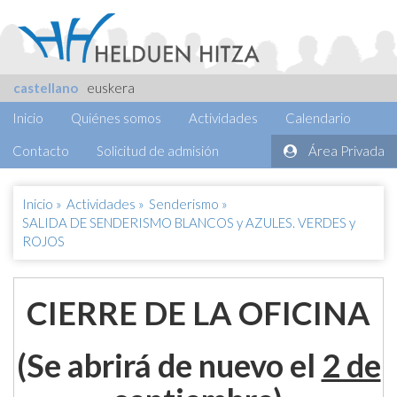
castellano
euskera
Inicio
Quiénes somos
Actividades
Calendario
Contacto
Solicitud de admisión
Área Privada
Inicio
»
Actividades
»
Senderismo
»
SALIDA DE SENDERISMO BLANCOS y AZULES. VERDES y
ROJOS
CIERRE DE LA OFICINA
(Se abrirá de nuevo el
2 de