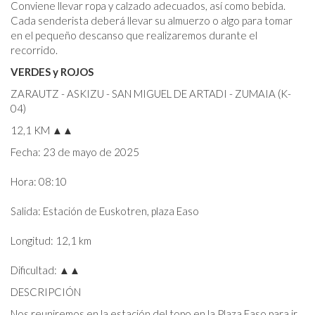
Conviene llevar ropa y calzado adecuados, así como bebida.
Cada senderista deberá llevar su almuerzo o algo para tomar
en el pequeño descanso que realizaremos durante el
recorrido.
VERDES y ROJOS
ZARAUTZ - ASKIZU - SAN MIGUEL DE ARTADI - ZUMAIA (K-
04)
12,1 KM ▲▲
Fecha: 23 de mayo de 2025
Hora: 08:10
Salida: Estación de Euskotren, plaza Easo
Longitud: 12,1 km
Dificultad: ▲▲
DESCRIPCIÓN
Nos reuniremos en la estación del topo en la Plaza Easo para ir