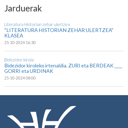
Jarduerak
Literatura Historian zehar ulertzea
"LITERATURA HISTORIAN ZEHAR ULERTZEA"
KLASEA
25-10-2024 16:30
Bidezidor kirola
Bidezidor kiroleko irtenaldia. ZURI eta BERDEAK ____
GORRI eta URDINAK
25-10-2024 08:00