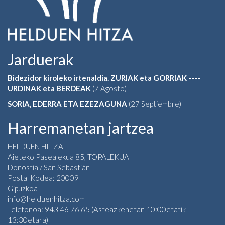
Jarduerak
Bidezidor kiroleko irtenaldia. ZURIAK eta GORRIAK ----
URDINAK eta BERDEAK
(7 Agosto)
SORIA, EDERRA ETA EZEZAGUNA
(27 Septiembre)
Harremanetan jartzea
HELDUEN HITZA
Aieteko Pasealekua 85, TOPALEKUA
Donostia / San Sebastián
Postal Kodea: 20009
Gipuzkoa
info@helduenhitza.com
Telefonoa: 943 46 76 65 (Asteazkenetan 10:00etatik
13:30etara)