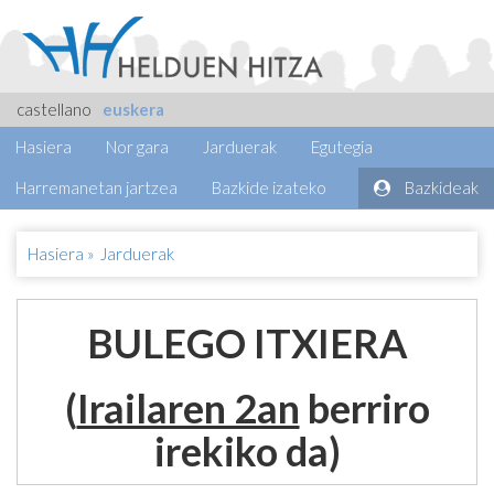
castellano
euskera
Hasiera
Nor gara
Jarduerak
Egutegia
Harremanetan jartzea
Bazkide izateko
Bazkideak
Hasiera
»
Jarduerak
BULEGO ITXIERA
(
Irailaren 2an
berriro
irekiko da)