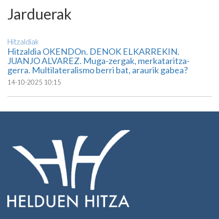
Jarduerak
Hitzaldiak
Hitzaldia OKENDOn. DENOK ELKARREKIN.
JUANJO ALVAREZ. Muga-zergak, merkataritza-
gerra. Multilateralismo berri bat, araurik gabea?
14-10-2025 10:15