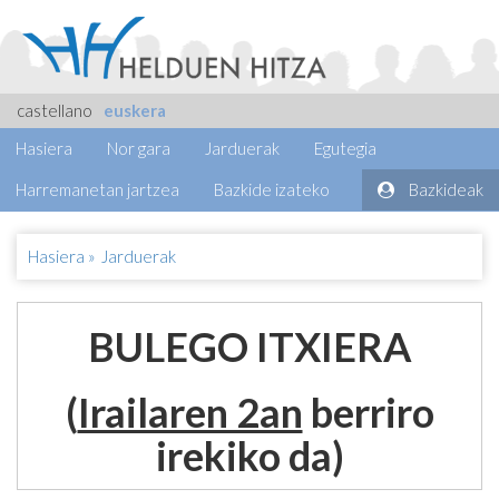
castellano
euskera
Hasiera
Nor gara
Jarduerak
Egutegia
Harremanetan jartzea
Bazkide izateko
Bazkideak
Hasiera
»
Jarduerak
BULEGO ITXIERA
(
Irailaren 2an
berriro
irekiko da)