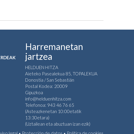
Harremanetan
jartzea
BERDEAK
HELDUEN HITZA
Aieteko Pasealekua 85, TOPALEKUA
Donostia / San Sebastián
Postal Kodea: 20009
Gipuzkoa
info@helduenhitza.com
Telefonoa: 943 46 76 65
(Asteazkenetan 10:00etatik
13:30etara)
(Uztailean eta abuztuan izan ezik)
viso legal
•
Protección de datos
•
Política de cookies