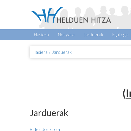
Hasiera
Nor gara
Jarduerak
Egutegia
Hasiera
»
Jarduerak
(
I
Jarduerak
Bidezidor kirola