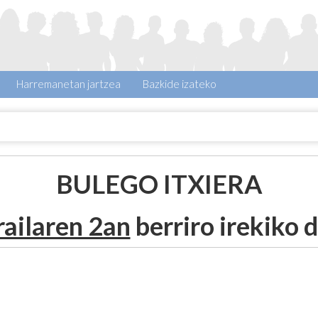
Harremanetan jartzea
Bazkide izateko
BULEGO ITXIERA
railaren 2an
berriro irekiko d