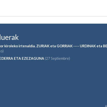
duerak
or kiroleko irtenaldia. ZURIAK eta GORRIAK ---- URDINAK eta 
to)
 EDERRA ETA EZEZAGUNA
(27 Septiembre)
A