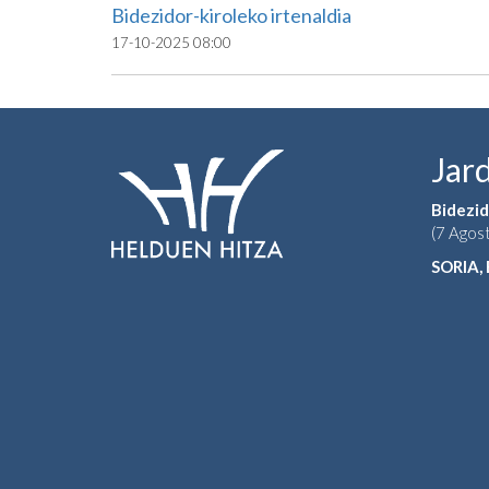
Bidezidor-kiroleko irtenaldia
17-10-2025 08:00
Jar
Bidezid
(7 Agos
SORIA,