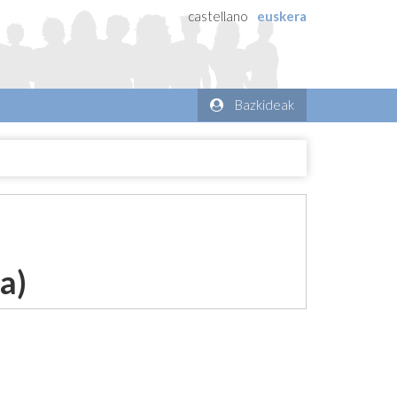
castellano
euskera
Bazkideak
a)