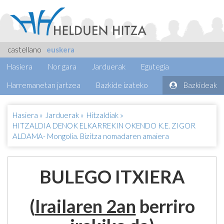
castellano
euskera
Hasiera
Nor gara
Jarduerak
Egutegia
Harremanetan jartzea
Bazkide izateko
Bazkideak
Hasiera
»
Jarduerak
»
Hitzaldiak
»
HITZALDIA DENOK ELKARREKIN OKENDO K.E. ZIGOR
ALDAMA- Mongolia. Bizitza nomadaren amaiera
BULEGO ITXIERA
(
Irailaren 2an
berriro