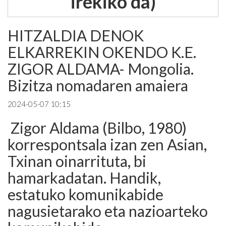
irekiko da)
HITZALDIA DENOK
ELKARREKIN OKENDO K.E.
ZIGOR ALDAMA- Mongolia.
Bizitza nomadaren amaiera
2024-05-07 10:15
Zigor Aldama (Bilbo, 1980)
korrespontsala izan zen Asian,
Txinan oinarrituta, bi
hamarkadatan. Handik,
estatuko komunikabide
nagusietarako eta nazioarteko