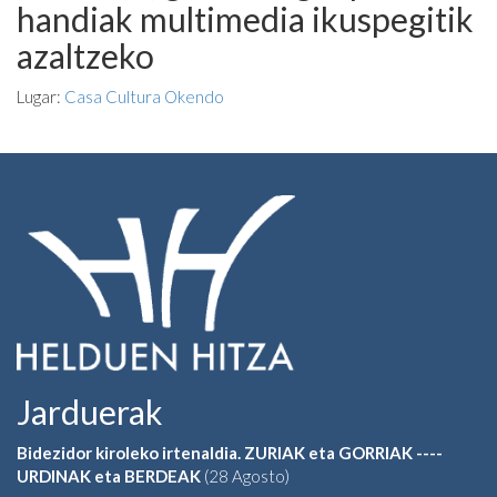
handiak multimedia ikuspegitik
azaltzeko
Lugar:
Casa Cultura Okendo
Jarduerak
Bidezidor kiroleko irtenaldia. ZURIAK eta GORRIAK ----
URDINAK eta BERDEAK
(28 Agosto)