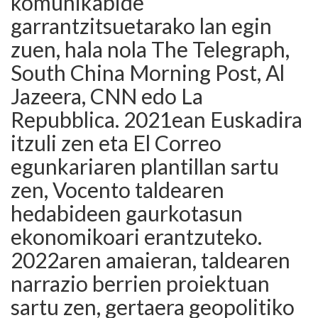
komunikabide
garrantzitsuetarako lan egin
zuen, hala nola The Telegraph,
South China Morning Post, Al
Jazeera, CNN edo La
Repubblica. 2021ean Euskadira
itzuli zen eta El Correo
egunkariaren plantillan sartu
zen, Vocento taldearen
hedabideen gaurkotasun
ekonomikoari erantzuteko.
2022aren amaieran, taldearen
narrazio berrien proiektuan
sartu zen, gertaera geopolitiko