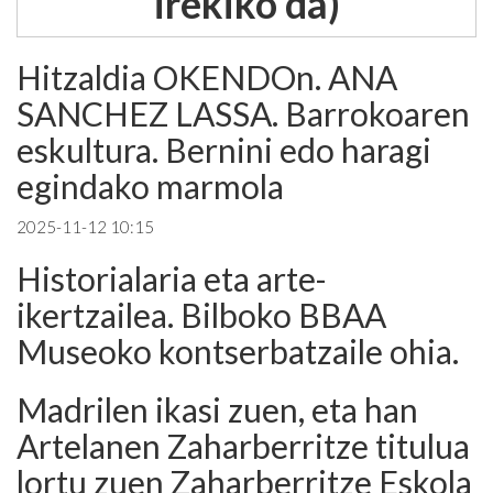
irekiko da)
Hitzaldia OKENDOn. ANA
SANCHEZ LASSA. Barrokoaren
eskultura. Bernini edo haragi
egindako marmola
2025-11-12 10:15
Historialaria eta arte-
ikertzailea. Bilboko BBAA
Museoko kontserbatzaile ohia.
Madrilen ikasi zuen, eta han
Artelanen Zaharberritze titulua
lortu zuen Zaharberritze Eskola