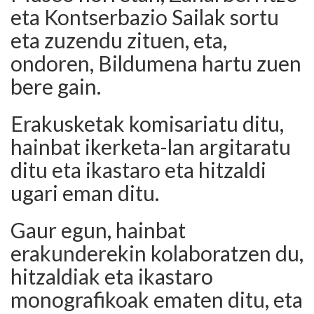
eta Kontserbazio Sailak sortu
eta zuzendu zituen, eta,
ondoren, Bildumena hartu zuen
bere gain.
Erakusketak komisariatu ditu,
hainbat ikerketa-lan argitaratu
ditu eta ikastaro eta hitzaldi
ugari eman ditu.
Gaur egun, hainbat
erakunderekin kolaboratzen du,
hitzaldiak eta ikastaro
monografikoak ematen ditu, eta