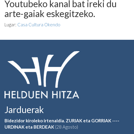
Youtubeko kanal bat ireki du
arte-gaiak eskegitzeko.
Lugar:
Casa Cultura Okendo
Jarduerak
Bidezidor kiroleko irtenaldia. ZURIAK eta GORRIAK ----
URDINAK eta BERDEAK
(28 Agosto)