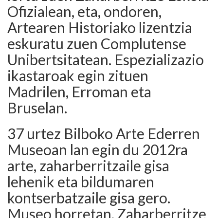
Ofizialean, eta, ondoren,
Artearen Historiako lizentzia
eskuratu zuen Complutense
Unibertsitatean. Espezializazio
ikastaroak egin zituen
Madrilen, Erroman eta
Bruselan.
37 urtez Bilboko Arte Ederren
Museoan lan egin du 2012ra
arte, zaharberritzaile gisa
lehenik eta bildumaren
kontserbatzaile gisa gero.
Museo horretan, Zaharberritze