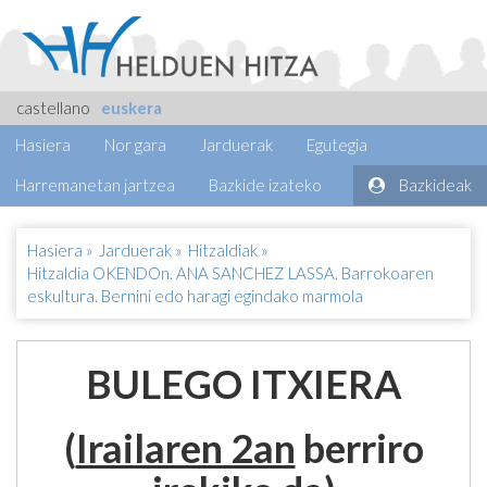
castellano
euskera
Hasiera
Nor gara
Jarduerak
Egutegia
Harremanetan jartzea
Bazkide izateko
Bazkideak
Hasiera
»
Jarduerak
»
Hitzaldiak
»
Hitzaldia OKENDOn. ANA SANCHEZ LASSA. Barrokoaren
eskultura. Bernini edo haragi egindako marmola
BULEGO ITXIERA
(
Irailaren 2an
berriro