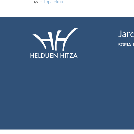
Lugar:
Topalekua
Jar
SORIA,