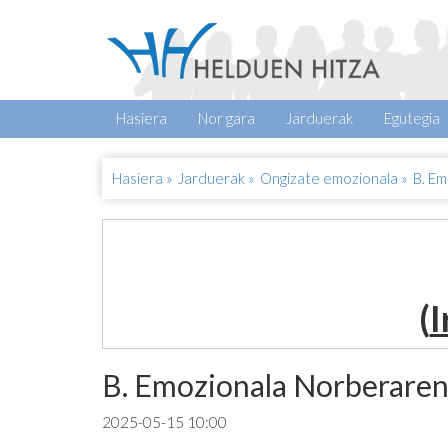
Hasiera
Nor gara
Jarduerak
Egutegia
Hasiera
»
Jarduerak
»
Ongizate emozionala
»
B. Em
(
I
B. Emozionala Norberaren
2025-05-15 10:00