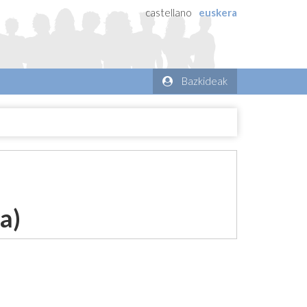
castellano
euskera
Bazkideak
a)