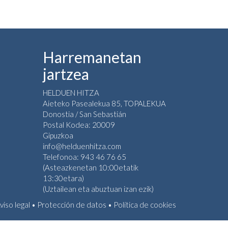
Harremanetan
jartzea
HELDUEN HITZA
Aieteko Pasealekua 85, TOPALEKUA
Donostia / San Sebastián
Postal Kodea: 20009
Gipuzkoa
info@helduenhitza.com
Telefonoa: 943 46 76 65
(Asteazkenetan 10:00etatik
13:30etara)
(Uztailean eta abuztuan izan ezik)
viso legal
•
Protección de datos
•
Política de cookies