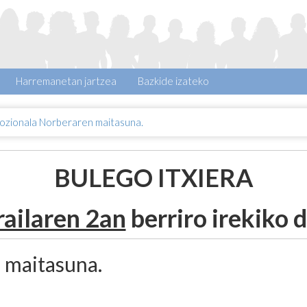
Harremanetan jartzea
Bazkide izateko
ozionala Norberaren maitasuna.
BULEGO ITXIERA
railaren 2an
berriro irekiko d
 maitasuna.