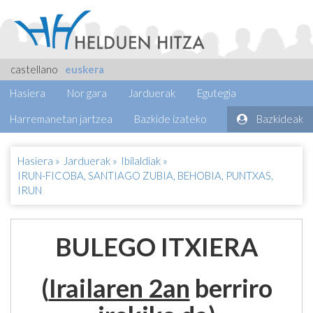
castellano
euskera
Hasiera
Nor gara
Jarduerak
Egutegia
Harremanetan jartzea
Bazkide izateko
Bazkideak
Hasiera
»
Jarduerak
»
Ibilaldiak
»
IRUN-FICOBA, SANTIAGO ZUBIA, BEHOBIA, PUNTXAS,
IRUN
BULEGO ITXIERA
(
Irailaren 2an
berriro