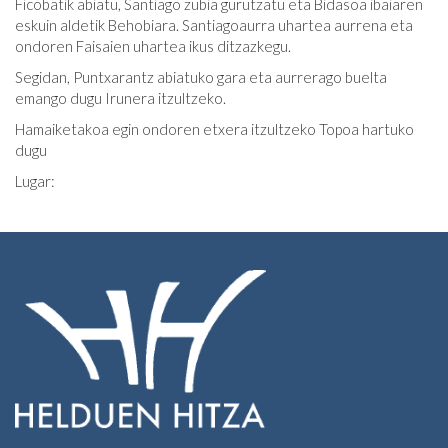
Ficobatik abiatu, Santiago zubia gurutzatu eta Bidasoa ibaiaren
eskuin aldetik Behobiara. Santiagoaurra uhartea aurrena eta
ondoren Faisaien uhartea ikus ditzazkegu.
Segidan, Puntxarantz abiatuko gara eta aurrerago buelta
emango dugu Irunera itzultzeko.
Hamaiketakoa egin ondoren etxera itzultzeko Topoa hartuko
dugu
Lugar: