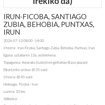
irekiko da)
IRUN-FICOBA, SANTIAGO
ZUBIA, BEHOBIA, PUNTXAS,
IRUN
2026-07-13 08:00 -14:00
Irteera: Irun-Ficoba, Santiago Zubia, Behobia, Puntxas, Irun
Eguna: uztailaren 13a, astelehena.
Topagunea: Amarako Euskotren geltokian (Easo plazan)
Elkartzeko ordua: (8:35 ean)
Irteera: (8:45 ean)
Helmuga: Ficoba - Irun
Luzera: 10 km.
Ibilbidea: