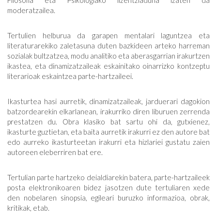
Filosofia eta Psikologiako lizentziaduna izaten da
moderatzailea.
Tertulien helburua da garapen mentalari laguntzea eta
literaturarekiko zaletasuna duten bazkideen arteko harreman
sozialak bultzatzea, modu analitiko eta aberasgarrian irakurtzen
ikastea, eta dinamizatzaileak eskainitako oinarrizko kontzeptu
literarioak eskaintzea parte-hartzaileei.
Ikasturtea hasi aurretik, dinamizatzaileak, jarduerari dagokion
batzordearekin elkarlanean, irakurriko diren liburuen zerrenda
prestatzen du. Obra klasiko bat sartu ohi da, gutxienez,
ikasturte guztietan, eta baita aurretik irakurri ez den autore bat
edo aurreko ikasturteetan irakurri eta hizlariei gustatu zaien
autoreen eleberriren bat ere.
Tertulian parte hartzeko deialdiarekin batera, parte-hartzaileek
posta elektronikoaren bidez jasotzen dute tertuliaren xede
den nobelaren sinopsia, egileari buruzko informazioa, obrak,
kritikak, etab.