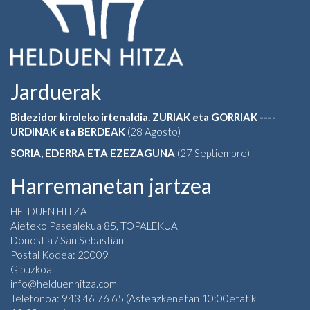
Jarduerak
Bidezidor kiroleko irtenaldia. ZURIAK eta GORRIAK ----
URDINAK eta BERDEAK
(28 Agosto)
SORIA, EDERRA ETA EZEZAGUNA
(27 Septiembre)
Harremanetan jartzea
HELDUEN HITZA
Aieteko Pasealekua 85, TOPALEKUA
Donostia / San Sebastián
Postal Kodea: 20009
Gipuzkoa
info@helduenhitza.com
Telefonoa: 943 46 76 65 (Asteazkenetan 10:00etatik