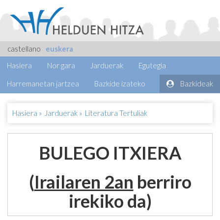
castellano
euskera
Hasiera
Nor gara
Jarduerak
Egutegia
Harremanetan jartzea
Bazkide izateko
Bazkideak
Hasiera
»
Jarduerak
»
Literatura Tertuliak
BULEGO ITXIERA
(
Irailaren 2an
berriro
irekiko da)