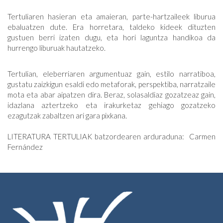
Tertuliaren hasieran eta amaieran, parte-hartzaileek liburua
ebaluatzen dute. Era horretara, taldeko kideek dituzten
gustuen berri izaten dugu, eta hori laguntza handikoa da
hurrengo liburuak hautatzeko.
Tertulian, eleberriaren argumentuaz gain, estilo narratiboa,
gustatu zaizkigun esaldi edo metaforak, perspektiba, narratzaile
mota eta abar aipatzen dira. Beraz, solasaldiaz gozatzeaz gain,
idazlana aztertzeko eta irakurketaz gehiago gozatzeko
ezagutzak zabaltzen ari gara pixkana.
LITERATURA TERTULIAK batzordearen arduraduna: Carmen
Fernández