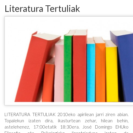
Literatura Tertuliak
LITERATURA TERTULIAK 2010eko apirilean jarri ziren abian.
Topalekun izaten dira, ikasturtean zehar, hilean behin,
astelehenez, 17:00etatik 18:30era. José Domingo EHUko