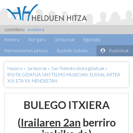
castellano
euskera
Hasiera
Nor gara
Jarduerak
Egutegia
Harremanetan jartzea
Bazkide izateko
Bazkideak
Hasiera
»
Jarduerak
»
San Telmoko bisita gidatuak
»
BISITA GIDATUA SAN TELMO MUSEOAN: EUSKAL ARTEA
XIX. ETA XX. MENDEETAN
BULEGO ITXIERA
(
Irailaren 2an
berriro