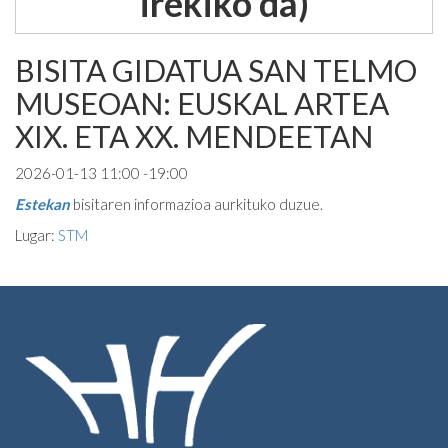
irekiko da)
BISITA GIDATUA SAN TELMO
MUSEOAN: EUSKAL ARTEA
XIX. ETA XX. MENDEETAN
2026-01-13 11:00 -19:00
Estekan
bisitaren informazioa aurkituko duzue.
Lugar:
STM