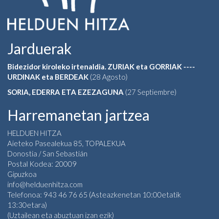
Jarduerak
Bidezidor kiroleko irtenaldia. ZURIAK eta GORRIAK ----
URDINAK eta BERDEAK
(28 Agosto)
SORIA, EDERRA ETA EZEZAGUNA
(27 Septiembre)
Harremanetan jartzea
HELDUEN HITZA
Aieteko Pasealekua 85, TOPALEKUA
Donostia / San Sebastián
Postal Kodea: 20009
Gipuzkoa
info@helduenhitza.com
Telefonoa: 943 46 76 65 (Asteazkenetan 10:00etatik
13:30etara)
(Uztailean eta abuztuan izan ezik)