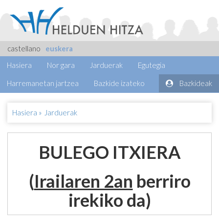
castellano
euskera
Hasiera
Nor gara
Jarduerak
Egutegia
Harremanetan jartzea
Bazkide izateko
Bazkideak
Hasiera
»
Jarduerak
BULEGO ITXIERA
(
Irailaren 2an
berriro
irekiko da)