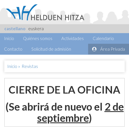
castellano
euskera
Inicio
Quiénes somos
Actividades
Calendario
Contacto
Solicitud de admisión
Área Privada
Inicio
»
Revistas
CIERRE DE LA OFICINA
(Se abrirá de nuevo el
2 de
septiembre
)